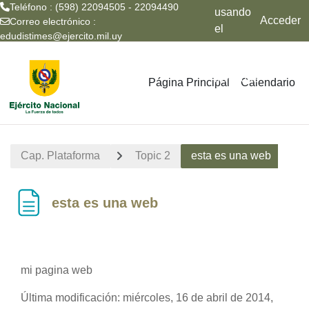
Teléfono : (598) 22094505 - 22094490
usando
Acceder
Correo electrónico :
el
edudistimes@ejercito.mil.uy
acceso
Salta al contenido principal
para
invitados
Página Principal
Calendario
Cap. Plataforma
Topic 2
esta es una web
esta es una web
mi pagina web
Última modificación: miércoles, 16 de abril de 2014,