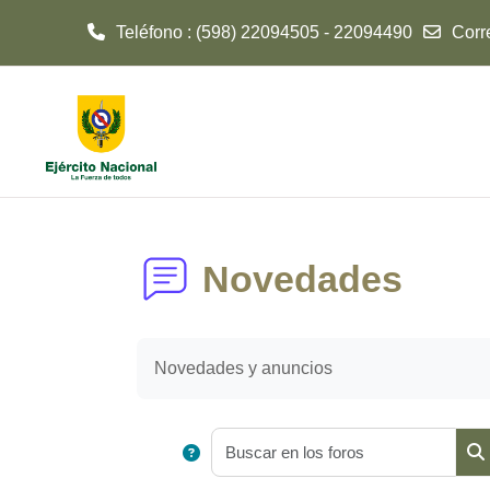
Teléfono : (598) 22094505 - 22094490
Corr
Salta al contenido principal
Novedades
Novedades y anuncios
Busc
Bu