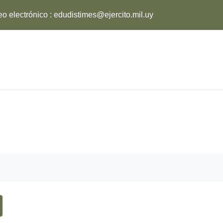
eo electrónico :
edudistimes@ejercito.mil.uy
ar en los foros
scar en los foros