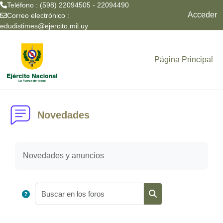
Teléfono : (598) 22094505 - 22094490
Acceder
Correo electrónico :
edudistimes@ejercito.mil.uy
Salta al contenido principal
Página Principal
Novedades
Novedades y anuncios
Buscar en los foros
Buscar en los foros