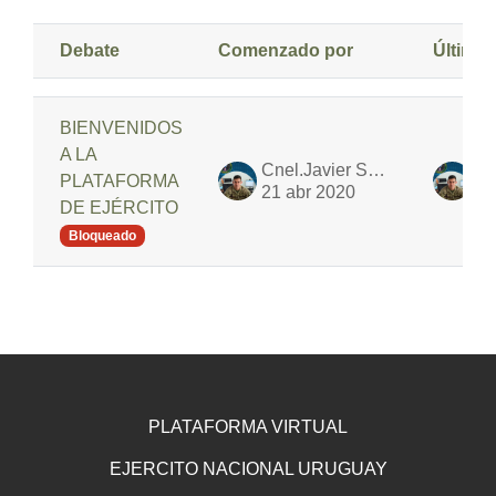
Debate
Comenzado por
Último
Estado
Mostrando 1 de 2 discusiones
BIENVENIDOS
A LA
Cnel.Javier Soria
PLATAFORMA
21 abr 2020
21
DE EJÉRCITO
Bloqueado
PLATAFORMA VIRTUAL
EJERCITO NACIONAL URUGUAY