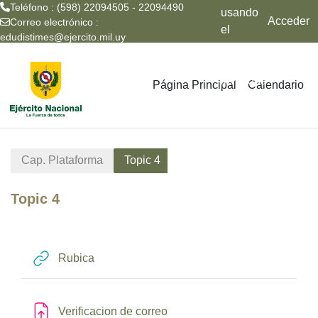
Teléfono : (598) 22094505 - 22094490
usando
Acceder
Correo electrónico :
el
edudistimes@ejercito.mil.uy
acceso
Salta al contenido principal
para
invitados
Página Principal
Calendario
Cap. Plataforma
Topic 4
Topic 4
Perfilado de sección
URL
Rubica
Tarea
Verificacion de correo