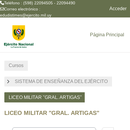
Teléfono : (598) 22094505 - 22094490
Acceder
Correo electrónico :
edudistimes@ejercito.mil.uy
Salta al contenido principal
Página Principal
Cursos
SISTEMA DE ENSEÑANZA DEL EJÉRCITO
LICEO MILITAR "GRAL. ARTIGAS"
LICEO MILITAR "GRAL. ARTIGAS"