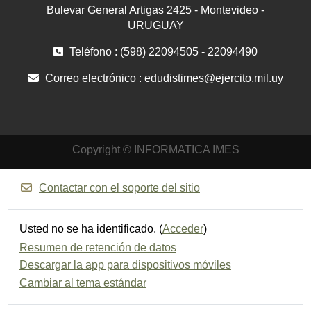
Bulevar General Artigas 2425 - Montevideo -
URUGUAY
Teléfono : (598) 22094505 - 22094490
Correo electrónico :
edudistimes@ejercito.mil.uy
Copyright © INFORMATICA IMES
Contactar con el soporte del sitio
Usted no se ha identificado. (
Acceder
)
Resumen de retención de datos
Descargar la app para dispositivos móviles
Cambiar al tema estándar