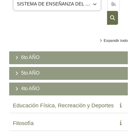
Buscar 
Categorías
Buscar cur
Expandir todo
6to AÑO
5to AÑO
4to AÑO
Educación Física, Recreación y Deportes
Filosofía