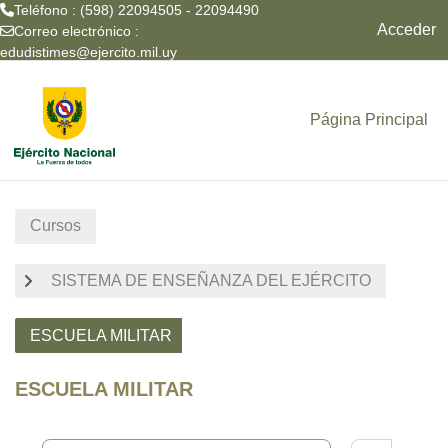
Teléfono : (598) 22094505 - 22094490
Acceder
Correo electrónico :
edudistimes@ejercito.mil.uy
Salta al contenido principal
Página Principal
Cursos
SISTEMA DE ENSEÑANZA DEL EJÉRCITO
ESCUELA MILITAR
ESCUELA MILITAR