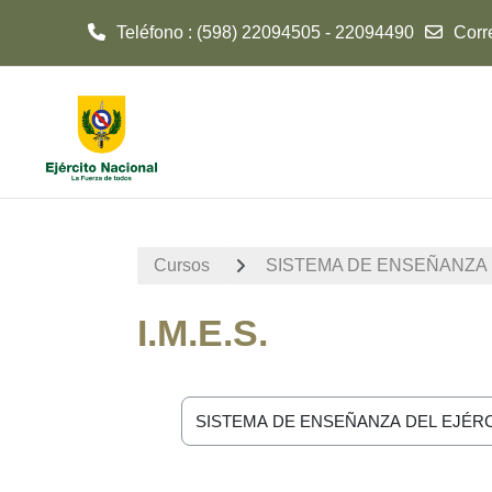
Teléfono : (598) 22094505 - 22094490
Corr
Salta al contenido principal
Cursos
SISTEMA DE ENSEÑANZA 
I.M.E.S.
Categorías