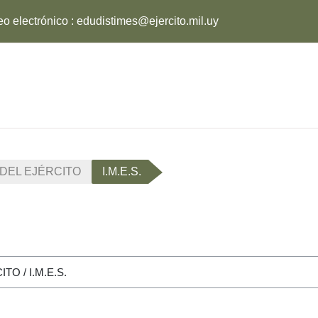
eo electrónico :
edudistimes@ejercito.mil.uy
DEL EJÉRCITO
I.M.E.S.