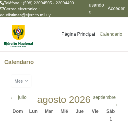
Teléfono : (598) 22094505 - 22094490
usando
Acceder
Correo electrónico :
el
edudistimes@ejercito.mil.uy
acceso
Salta al contenido principal
para
invitados
Página Principal
Calendario
Calendario
Mes
agosto 2026
←
julio
septiembre
→
Domingo
Lunes
Martes
Miércoles
Jueves
Viernes
Sábado
Dom
Lun
Mar
Mié
Jue
Vie
Sáb
Sin evento
1