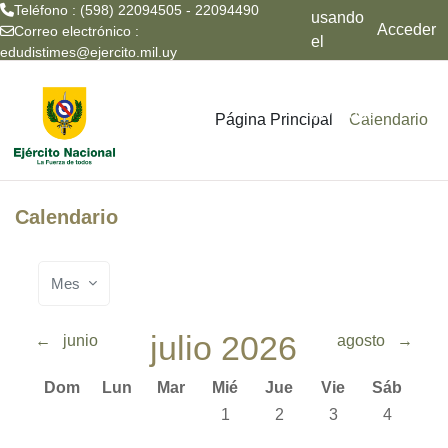
Teléfono : (598) 22094505 - 22094490
usando
Acceder
Correo electrónico :
el
edudistimes@ejercito.mil.uy
acceso
Salta al contenido principal
para
invitados
Página Principal
Calendario
Calendario
Mes
julio 2026
←
junio
agosto
→
Domingo
Lunes
Martes
Miércoles
Jueves
Viernes
Sábado
Dom
Lun
Mar
Mié
Jue
Vie
Sáb
Sin eventos, miércoles, 1 julio
Sin eventos, jueves, 2 juli
Sin eventos, vierne
Sin eventos
1
2
3
4