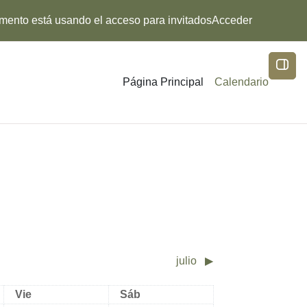
mento está usando el acceso para invitados
Acceder
Abrir
Página Principal
Calendario
julio
▶︎
Viernes
Sábado
Vie
Sáb